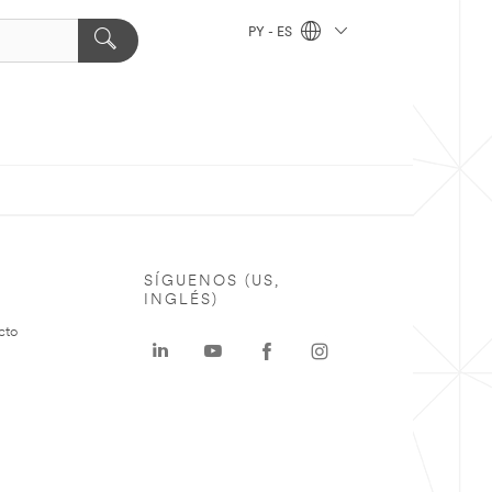
PY - ES
SÍGUENOS (US,
INGLÉS)
cto