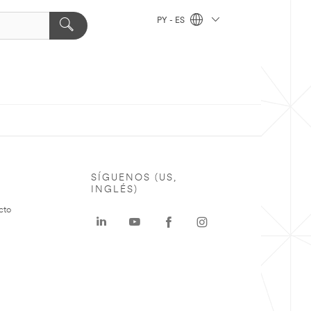
PY - ES
SÍGUENOS (US,
INGLÉS)
cto