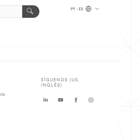
PY - ES
SÍGUENOS (US,
INGLÉS)
cto