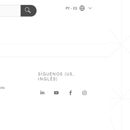
PY - ES
SÍGUENOS (US,
INGLÉS)
cto