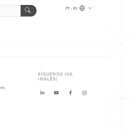
PY - ES
SÍGUENOS (US,
INGLÉS)
cto