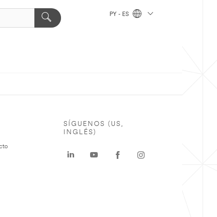
PY - ES
SÍGUENOS (US,
INGLÉS)
cto