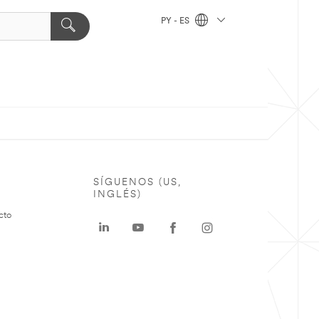
PY - ES
SÍGUENOS (US,
INGLÉS)
cto