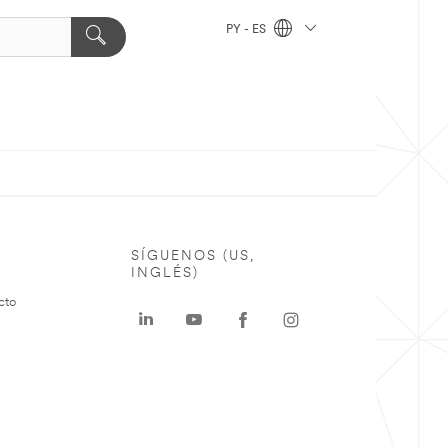
PY - ES
SÍGUENOS (US,
INGLÉS)
cto