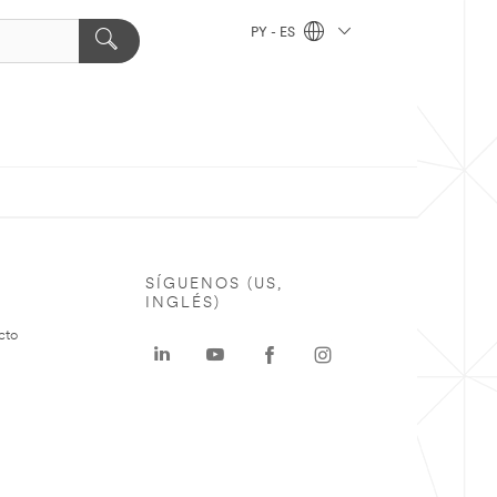
PY - ES
SÍGUENOS (US,
INGLÉS)
cto