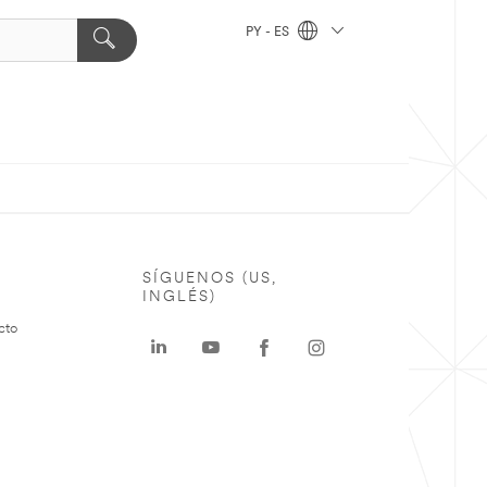
PY - ES
SÍGUENOS (US,
INGLÉS)
cto