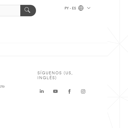
PY - ES
SÍGUENOS (US,
INGLÉS)
cto