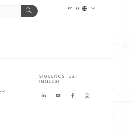
PY - ES
SÍGUENOS (US,
INGLÉS)
cto