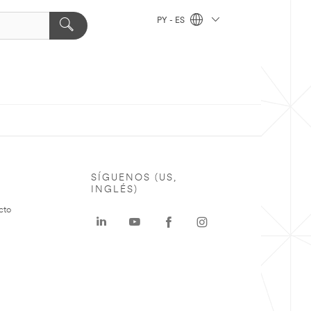
PY - ES
SÍGUENOS (US,
INGLÉS)
cto