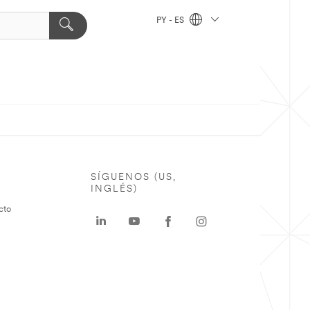
PY - ES
SÍGUENOS (US,
INGLÉS)
cto