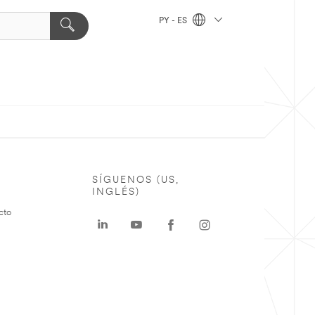
PY - ES
SÍGUENOS (US,
INGLÉS)
cto