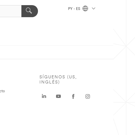
PY - ES
SÍGUENOS (US,
INGLÉS)
cto