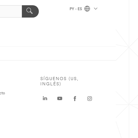
PY - ES
SÍGUENOS (US,
INGLÉS)
cto