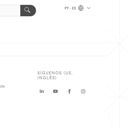
PY - ES
SÍGUENOS (US,
INGLÉS)
cto