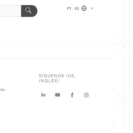
PY - ES
SÍGUENOS (US,
INGLÉS)
cto