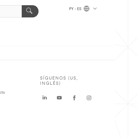
PY - ES
SÍGUENOS (US,
INGLÉS)
cto