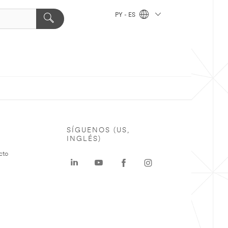
PY - ES
SÍGUENOS (US,
INGLÉS)
cto